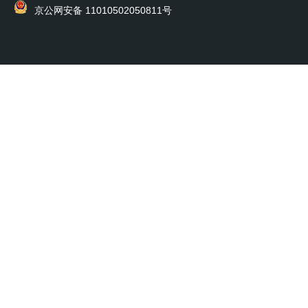
京公网安备 11010502050811号