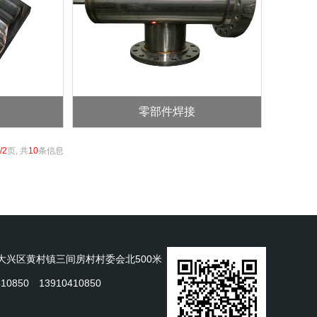
零部件焊接
/2
页, 共
10
条信息
大兴区黄村镇三间房村村委会北500米
10850 13910410850